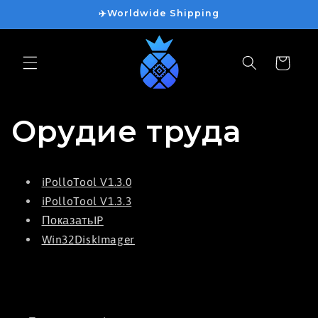
Перейти
✈️Worldwide Shipping
к
контенту
Корзина
Орудие труда
iPolloTool V1.3.0
iPolloTool V1.3.3
ПоказатьIP
Win32DiskImager