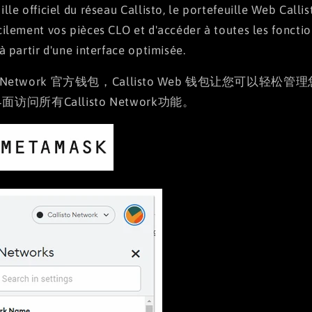
ille officiel du réseau Callisto, le portefeuille Web Call
cilement vos pièces CLO et d'accéder à toutes les foncti
 à partir d'une interface optimisée.
sto Network 官方钱包，Callisto Web 钱包让您可以轻松
访问所有Callisto Network功能。