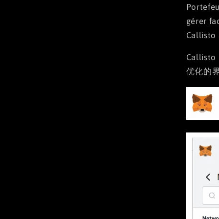
Portefeu
gérer fa
Callisto
Calli
优化的界面