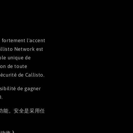
 fortement l'accent
allisto Network est
ble unique de
ion de toute
écurité de Callisto.
sibilité de gagner
O.
独特的功能。安全是采用任
被动收入。