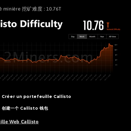
lté minière 挖矿难度 : 10.76T
: Créer un portefeuille Callisto
 : 创建一个 Callisto 钱包
ille Web Callisto