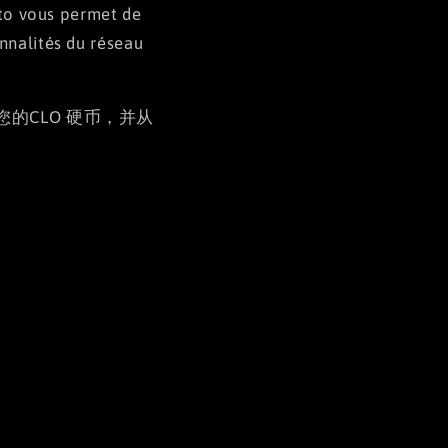
isto vous permet de
onnalités du réseau
管理您的CLO 硬币，并从