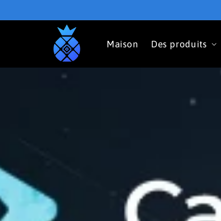
et
passer
au
contenu
Maison
Des produits