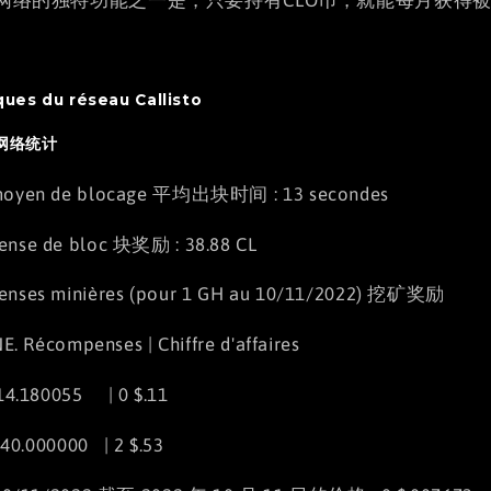
ques du réseau Callisto
to网络统计
moyen de blocage 平均出块时间 : 13 secondes
nse de bloc 块奖励 : 38.88 CL
nses minières (pour 1 GH au 10/11/2022) 挖矿奖励
E. Récompenses | Chiffre d'affaires
 14.180055 | 0 $.11
40.000000 | 2 $.53