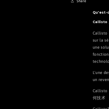
Share
Qu'est-c
Callist
Callisto
sur la s
une solu
fonction
technolo
L'une de
un reven
Calli
何技术
Call