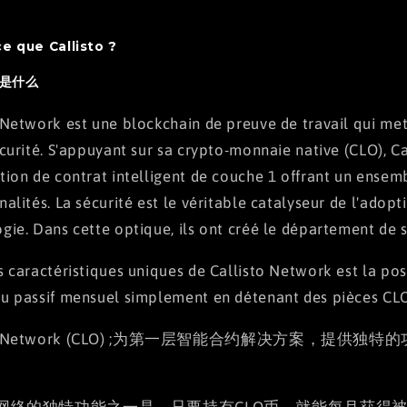
e que Callisto ?
o 是什么
 Network est une blockchain de preuve de travail qui met
écurité. S'appuyant sur sa crypto-monnaie native (CLO), C
tion de contrat intelligent de couche 1 offrant un ensem
nalités. La sécurité est le véritable catalyseur de l'adopt
gie. Dans cette optique, ils ont créé le département de s
s caractéristiques uniques de Callisto Network est la pos
u passif mensuel simplement en détenant des pièces CL
sto Network (CLO) ;为第一层智能合约解决方案，提供
isto网络的独特功能之一是，只要持有CLO币，就能每月获得