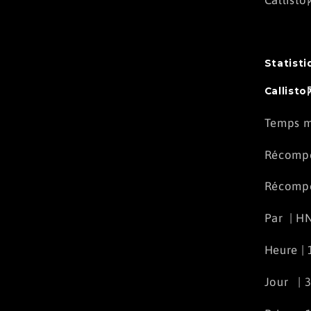
Statisti
Callis
Temps 
Récompe
Récompe
Par | HN
Heure |
Jour | 3